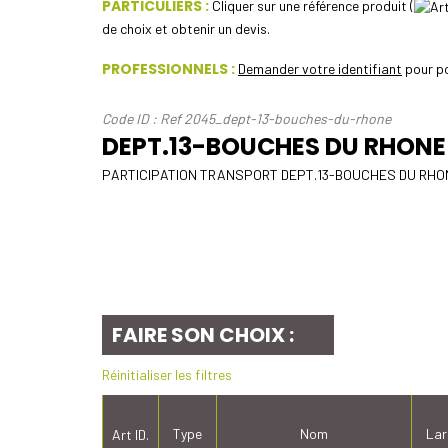
PARTICULIERS :
Cliquer sur une référence produit (
de choix et obtenir un devis.
PROFESSIONNELS :
Demander votre identifiant
pour po
Code ID : Ref 2045_dept-13-bouches-du-rhone
DEPT.13-BOUCHES DU RHONE
PARTICIPATION TRANSPORT DEPT.13-BOUCHES DU RHON
FAIRE SON CHOIX :
Réinitialiser les filtres
Type
Nom
Lar
Art ID.