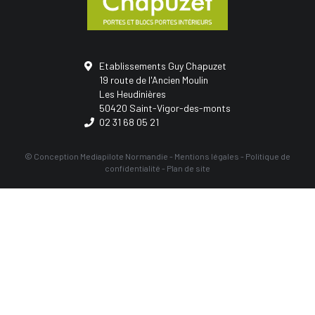
Etablissements Guy Chapuzet
19 route de l'Ancien Moulin
Les Heudinières
50420 Saint-Vigor-des-monts
02 31 68 05 21
© Conception
Mediapilote Normandie
-
Mentions légales
-
Politique de
confidentialité
-
Plan de site