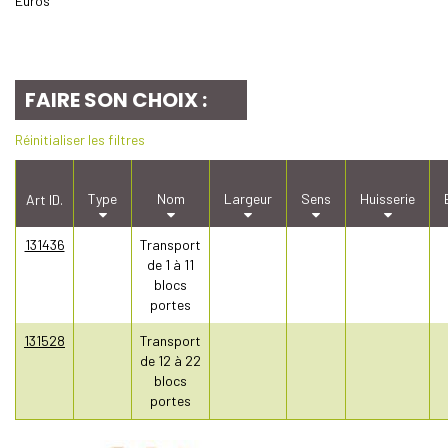
Euros
FAIRE SON CHOIX :
Réinitialiser les filtres
Type
Nom
Largeur
Sens
Huisserie
Art ID.
131436
Transport
de 1 à 11
blocs
portes
131528
Transport
de 12 à 22
blocs
portes