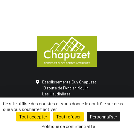
Etablissements Guy Chapuzet
19 route de l'Ancien Moulin
Les Heudinières
50420 Saint-Vigor-des-monts
Ce site utilise des cookies et vous donne le contrôle sur ceux
02 31 68 05 21
que vous souhaitez activer
Tout accepter
Tout refuser
Personnaliser
© Conception
Mediapilote Normandie
-
Mentions légales
-
Politique de
confidentialité
-
Plan de site
Politique de confidentialité