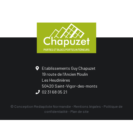
Etablissements Guy Chapuzet
19 route de l'Ancien Moulin
Les Heudinières
50420 Saint-Vigor-des-monts
02 31 68 05 21
© Conception
Mediapilote Normandie
-
Mentions légales
-
Politique de
confidentialité
-
Plan de site