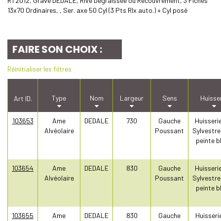
RT2012, Gravé DEDALE, Rive Dégraissée ou Recouvrement, 3 Fiches
13x70 Ordinaires, , Ser. axe 50 Cyl (3 Pts Rlx auto.) + Cyl posé
FAIRE SON CHOIX :
Réinitialiser les filtres
Type
Nom
Largeur
Sens
Huisse
Art ID.
103653
Ame
DEDALE
730
Gauche
Huisseri
Alvéolaire
Poussant
Sylvestre
peinte b
103654
Ame
DEDALE
830
Gauche
Huisseri
Alvéolaire
Poussant
Sylvestre
peinte b
103655
Ame
DEDALE
830
Gauche
Huisseri