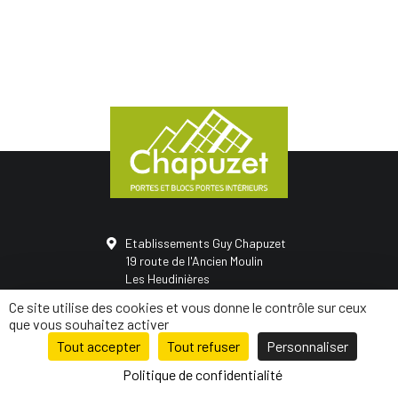
Etablissements Guy Chapuzet
19 route de l'Ancien Moulin
Les Heudinières
50420 Saint-Vigor-des-monts
Ce site utilise des cookies et vous donne le contrôle sur ceux
02 31 68 05 21
que vous souhaitez activer
Tout accepter
Tout refuser
Personnaliser
© Conception
Mediapilote Normandie
-
Mentions légales
-
Politique de
confidentialité
-
Plan de site
Politique de confidentialité