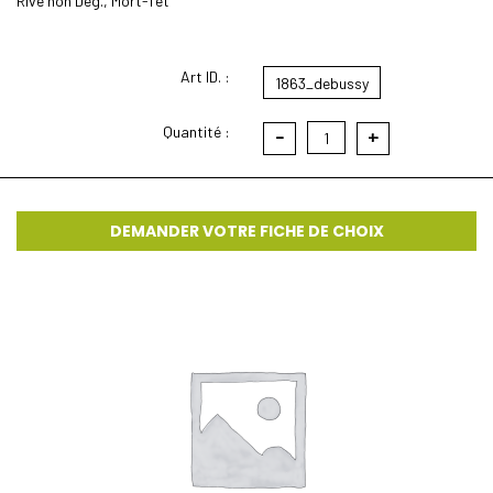
Rive non Deg., Mort-Tét
Art ID. :
1863_debussy
Quantité :
-
+
1
DEMANDER VOTRE FICHE DE CHOIX