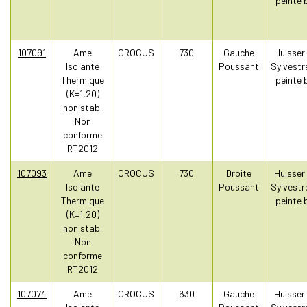
peinte 
107091
Ame
CROCUS
730
Gauche
Huisseri
Isolante
Poussant
Sylvestr
Thermique
peinte 
(K=1,20)
non stab.
Non
conforme
RT2012
107093
Ame
CROCUS
730
Droite
Huisseri
Isolante
Poussant
Sylvestr
Thermique
peinte 
(K=1,20)
non stab.
Non
conforme
RT2012
107074
Ame
CROCUS
630
Gauche
Huisseri