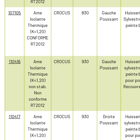
RT2012
107105
Ame
CROCUS
830
Gauche
Huisseri
Isolante
Poussant
Sylvestr
Thermique
peinte 
(K=1,20)
CONFORME
RT2012
110416
Ame
CROCUS
930
Gauche
Huisseri
Isolante
Poussant
sylvestr
Thermique
peinte 
(K=1,20)
pour po
non stab.
Recouvr
Non
conforme
RT2012
110417
Ame
CROCUS
930
Droite
Huisseri
Isolante
Poussant
sylvestr
Thermique
peinte 
(K=1,20)
pour po