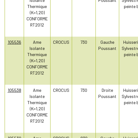
Isolante
Poussant
Sylvestr
Thermique
peinte 
(K=1,20)
CONFORME
RT2012
105536
Ame
CROCUS
730
Gauche
Huisseri
Isolante
Poussant
Sylvestr
Thermique
peinte 
(K=1,20)
CONFORME
RT2012
105538
Ame
CROCUS
730
Droite
Huisseri
Isolante
Poussant
Sylvestr
Thermique
peinte 
(K=1,20)
CONFORME
RT2012