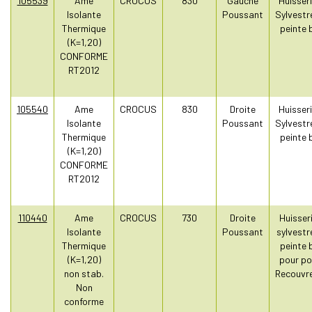
105539
Ame
CROCUS
830
Gauche
Huisseri
Isolante
Poussant
Sylvestr
Thermique
peinte 
(K=1,20)
CONFORME
RT2012
105540
Ame
CROCUS
830
Droite
Huisseri
Isolante
Poussant
Sylvestr
Thermique
peinte 
(K=1,20)
CONFORME
RT2012
110440
Ame
CROCUS
730
Droite
Huisseri
Isolante
Poussant
sylvestr
Thermique
peinte 
(K=1,20)
pour po
non stab.
Recouvr
Non
conforme