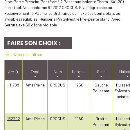
Bloc-Porte Prépeint Postformé 2 Panneaux Isolante Therm. (K=1,20)
non stabl. Non conforme RT2012 CROCUS, Rive Dégraissée ou
Recouvrement, 3 Paumelles Ordinaires ou nickelées bouts plats ou
invisibles réglables, Huisserie Pin Sylvestre Pré-peinte blanc, Avec
Serrure axe 50 gâche réglable
FAIRE SON CHOIX :
Réinitialiser les filtres
Type
Nom
Largeur
Sens
Huisse
Art ID.
111788
Ame Pleine
CROCUS
1260
Gauche
Huisseri
Poussant
Sylvestr
peinte 
132242
Ame Pleine
CROCUS
1460
Droite
Huisseri
Poussant
Sylvestr