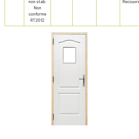
non stab.
Recouvr
Non
conforme
RT2012