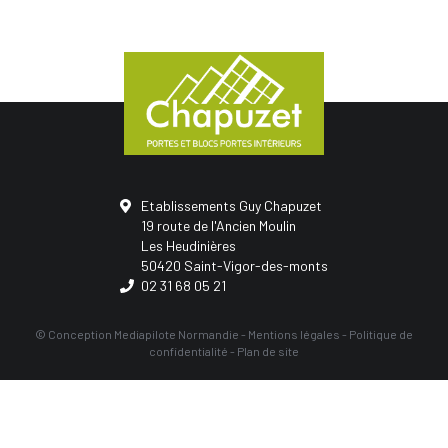
Etablissements Guy Chapuzet
19 route de l'Ancien Moulin
Les Heudinières
50420 Saint-Vigor-des-monts
02 31 68 05 21
© Conception
Mediapilote Normandie
-
Mentions légales
-
Politique de
confidentialité
-
Plan de site