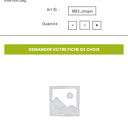
Rive non Deg.
Art ID. :
1863_chopin
Quantité :
-
+
1
DEMANDER VOTRE FICHE DE CHOIX