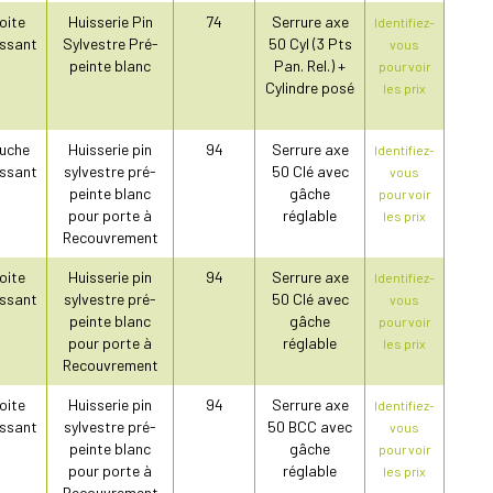
oite
Huisserie Pin
74
Serrure axe
Identifiez-
ssant
Sylvestre Pré-
50 Cyl (3 Pts
vous
peinte blanc
Pan. Rel.) +
pour voir
Cylindre posé
les prix
uche
Huisserie pin
94
Serrure axe
Identifiez-
ssant
sylvestre pré-
50 Clé avec
vous
peinte blanc
gâche
pour voir
pour porte à
réglable
les prix
Recouvrement
oite
Huisserie pin
94
Serrure axe
Identifiez-
ssant
sylvestre pré-
50 Clé avec
vous
peinte blanc
gâche
pour voir
pour porte à
réglable
les prix
Recouvrement
oite
Huisserie pin
94
Serrure axe
Identifiez-
ssant
sylvestre pré-
50 BCC avec
vous
peinte blanc
gâche
pour voir
pour porte à
réglable
les prix
Recouvrement