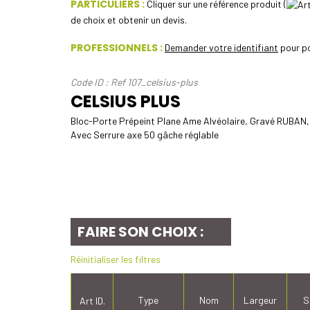
PARTICULIERS :
Cliquer sur une référence produit (
de choix et obtenir un devis.
PROFESSIONNELS :
Demander votre identifiant
pour po
Code ID : Ref 107_celsius-plus
CELSIUS PLUS
Bloc-Porte Prépeint Plane Ame Alvéolaire, Gravé RUBAN, 
Avec Serrure axe 50 gâche réglable
FAIRE SON CHOIX :
Réinitialiser les filtres
Type
Nom
Largeur
S
Art ID.