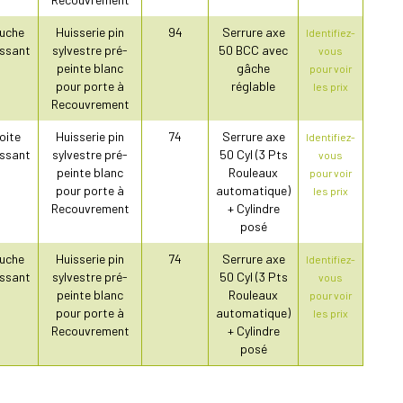
uche
Huisserie pin
94
Serrure axe
Identifiez-
ssant
sylvestre pré-
50 BCC avec
vous
peinte blanc
gâche
pour voir
pour porte à
réglable
les prix
Recouvrement
oite
Huisserie pin
74
Serrure axe
Identifiez-
ssant
sylvestre pré-
50 Cyl (3 Pts
vous
peinte blanc
Rouleaux
pour voir
pour porte à
automatique)
les prix
Recouvrement
+ Cylindre
posé
uche
Huisserie pin
74
Serrure axe
Identifiez-
ssant
sylvestre pré-
50 Cyl (3 Pts
vous
peinte blanc
Rouleaux
pour voir
pour porte à
automatique)
les prix
Recouvrement
+ Cylindre
posé