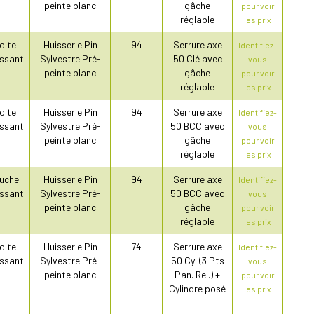
peinte blanc
gâche
pour voir
réglable
les prix
oite
Huisserie Pin
94
Serrure axe
Identifiez-
ssant
Sylvestre Pré-
50 Clé avec
vous
peinte blanc
gâche
pour voir
réglable
les prix
oite
Huisserie Pin
94
Serrure axe
Identifiez-
ssant
Sylvestre Pré-
50 BCC avec
vous
peinte blanc
gâche
pour voir
réglable
les prix
uche
Huisserie Pin
94
Serrure axe
Identifiez-
ssant
Sylvestre Pré-
50 BCC avec
vous
peinte blanc
gâche
pour voir
réglable
les prix
oite
Huisserie Pin
74
Serrure axe
Identifiez-
ssant
Sylvestre Pré-
50 Cyl (3 Pts
vous
peinte blanc
Pan. Rel.) +
pour voir
Cylindre posé
les prix