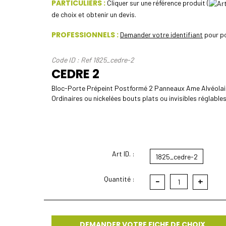
PARTICULIERS :
Cliquer sur une référence produit (
de choix et obtenir un devis.
PROFESSIONNELS :
Demander votre identifiant
pour po
Code ID : Ref 1825_cedre-2
CEDRE 2
Bloc-Porte Prépeint Postformé 2 Panneaux Ame Alvéolai
Ordinaires ou nickelées bouts plats ou invisibles réglable
Art ID. :
1825_cedre-2
Quantité :
-
+
1
DEMANDER VOTRE FICHE DE CHOIX