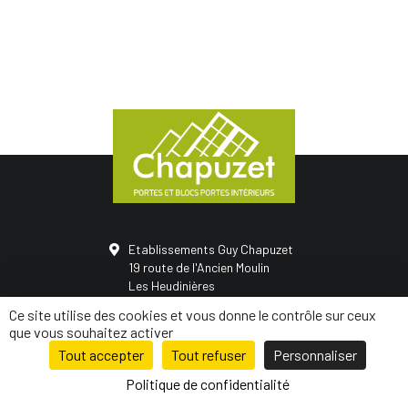
Etablissements Guy Chapuzet
19 route de l'Ancien Moulin
Les Heudinières
50420 Saint-Vigor-des-monts
Ce site utilise des cookies et vous donne le contrôle sur ceux
02 31 68 05 21
que vous souhaitez activer
Tout accepter
Tout refuser
Personnaliser
© Conception
Mediapilote Normandie
-
Mentions légales
-
Politique de
confidentialité
-
Plan de site
Politique de confidentialité