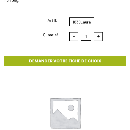
non Deg.
Art ID. :
1839_aura
Quantité :
-
+
1
DEMANDER VOTRE FICHE DE CHOIX