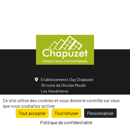
Etablissements Guy Chapuzet
19 route de l'Ancien Moulin
Les Heudinières
50420 Saint-Vigor-des-monts
Ce site utilise des cookies et vous donne le contrôle sur ceux
02 31 68 05 21
que vous souhaitez activer
Tout accepter
Tout refuser
Personnaliser
© Conception
Mediapilote Normandie
-
Mentions légales
-
Politique de
confidentialité
-
Plan de site
Politique de confidentialité