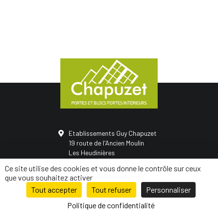
Etablissements Guy Chapuzet
19 route de l'Ancien Moulin
Les Heudinières
50420 Saint-Vigor-des-monts
Ce site utilise des cookies et vous donne le contrôle sur ceux
02 31 68 05 21
que vous souhaitez activer
Tout accepter
Tout refuser
Personnaliser
© Conception
Mediapilote Normandie
-
Mentions légales
-
Politique de
confidentialité
-
Plan de site
Politique de confidentialité