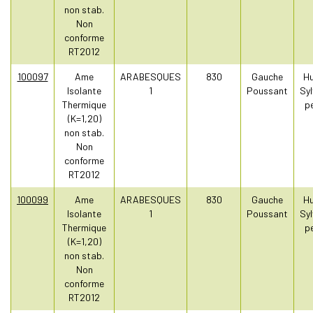
non stab.
Non
conforme
RT2012
100097
Ame
ARABESQUES
830
Gauche
Hu
Isolante
1
Poussant
Syl
Thermique
pe
(K=1,20)
non stab.
Non
conforme
RT2012
100099
Ame
ARABESQUES
830
Gauche
Hu
Isolante
1
Poussant
Syl
Thermique
pe
(K=1,20)
non stab.
Non
conforme
RT2012