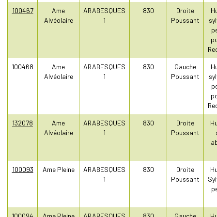
100467
Ame
ARABESQUES
830
Droite
Hu
Alvéolaire
1
Poussant
sy
pe
po
Re
100468
Ame
ARABESQUES
830
Gauche
Hu
Alvéolaire
1
Poussant
sy
pe
po
Re
132078
Ame
ARABESQUES
830
Droite
Hu
Alvéolaire
1
Poussant
a
100093
Ame Pleine
ARABESQUES
830
Droite
Hu
1
Poussant
Syl
pe
100094
Ame Pleine
ARABESQUES
830
Gauche
Hu