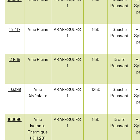
1
Poussant
Syl
pe
131417
Ame Pleine
ARABESQUES
830
Gauche
Hu
1
Poussant
Syl
pe
131418
Ame Pleine
ARABESQUES
830
Droite
Hu
1
Poussant
Syl
pe
103396
Ame
ARABESQUES
1260
Gauche
Hu
Alvéolaire
1
Poussant
Syl
pe
100095
Ame
ARABESQUES
830
Droite
Hu
Isolante
1
Poussant
Syl
Thermique
pe
(K=1,20)