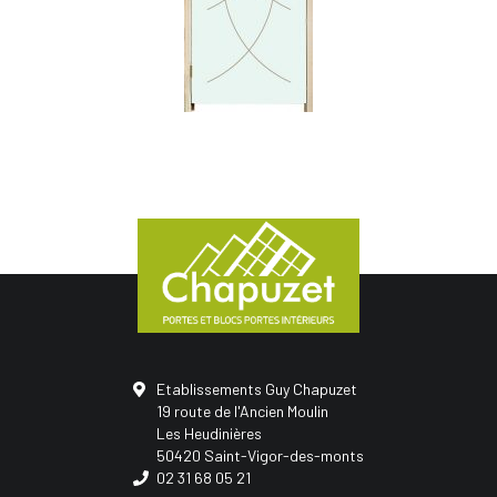
Etablissements Guy Chapuzet
19 route de l'Ancien Moulin
Les Heudinières
50420 Saint-Vigor-des-monts
02 31 68 05 21