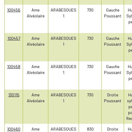
100456
Ame
ARABESQUES
730
Gauche
Hu
Alvéolaire
1
Poussant
Syl
pe
100457
Ame
ARABESQUES
730
Gauche
Hu
Alvéolaire
1
Poussant
Syl
pe
100458
Ame
ARABESQUES
730
Gauche
Hu
Alvéolaire
1
Poussant
Syl
pe
130115
Ame
ARABESQUES
730
Droite
Hu
Alvéolaire
1
Poussant
sy
pe
po
Re
100460
Ame
ARABESQUES
830
Droite
Hu