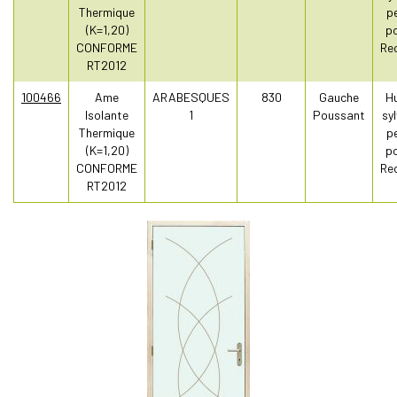
Thermique
pe
(K=1,20)
po
CONFORME
Re
RT2012
100466
Ame
ARABESQUES
830
Gauche
Hu
Isolante
1
Poussant
sy
Thermique
pe
(K=1,20)
po
CONFORME
Re
RT2012