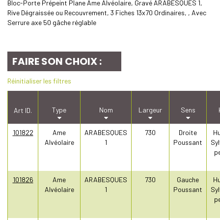
Bloc-Porte Prépeint Plane Ame Alvéolaire, Gravé ARABESQUES 1,
Rive Dégraissée ou Recouvrement, 3 Fiches 13x70 Ordinaires, , Avec
Serrure axe 50 gâche réglable
FAIRE SON CHOIX :
Réinitialiser les filtres
Type
Nom
Largeur
Sens
Art ID.
101822
Ame
ARABESQUES
730
Droite
Hu
Alvéolaire
1
Poussant
Syl
pe
101826
Ame
ARABESQUES
730
Gauche
Hu
Alvéolaire
1
Poussant
Syl
pe