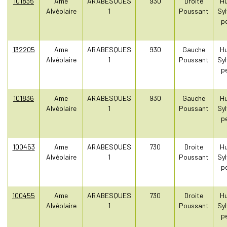
101835
Ame
ARABESQUES
930
Droite
Hu
Alvéolaire
1
Poussant
Syl
pe
132205
Ame
ARABESQUES
930
Gauche
Hu
Alvéolaire
1
Poussant
Syl
pe
101836
Ame
ARABESQUES
930
Gauche
Hu
Alvéolaire
1
Poussant
Syl
pe
100453
Ame
ARABESQUES
730
Droite
Hu
Alvéolaire
1
Poussant
Syl
pe
100455
Ame
ARABESQUES
730
Droite
Hu
Alvéolaire
1
Poussant
Syl
pe