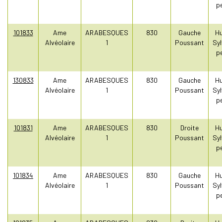
pe
101833
Ame
ARABESQUES
830
Gauche
Hu
Alvéolaire
1
Poussant
Syl
pe
130833
Ame
ARABESQUES
830
Gauche
Hu
Alvéolaire
1
Poussant
Syl
pe
101831
Ame
ARABESQUES
830
Droite
Hu
Alvéolaire
1
Poussant
Syl
pe
101834
Ame
ARABESQUES
830
Gauche
Hu
Alvéolaire
1
Poussant
Syl
pe