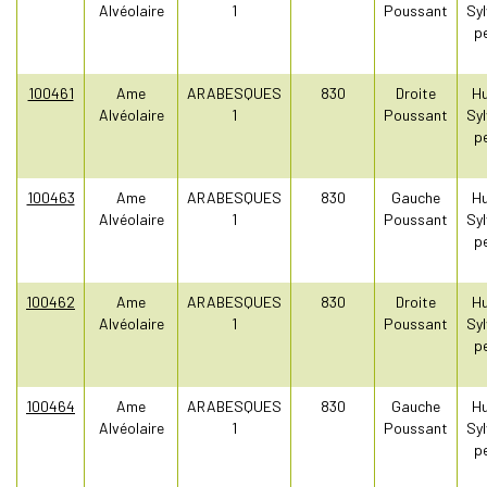
Alvéolaire
1
Poussant
Syl
pe
100461
Ame
ARABESQUES
830
Droite
Hu
Alvéolaire
1
Poussant
Syl
pe
100463
Ame
ARABESQUES
830
Gauche
Hu
Alvéolaire
1
Poussant
Syl
pe
100462
Ame
ARABESQUES
830
Droite
Hu
Alvéolaire
1
Poussant
Syl
pe
100464
Ame
ARABESQUES
830
Gauche
Hu
Alvéolaire
1
Poussant
Syl
pe