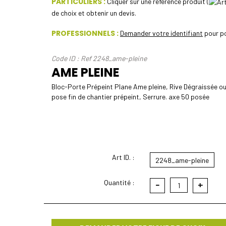
PARTICULIERS :
Cliquer sur une référence produit (
de choix et obtenir un devis.
PROFESSIONNELS :
Demander votre identifiant
pour po
Code ID : Ref 2248_ame-pleine
AME PLEINE
Bloc-Porte Prépeint Plane Ame pleine, Rive Dégraissée o
pose fin de chantier prépeint, Serrure. axe 50 posée
Art ID. :
2248_ame-pleine
Quantité :
-
+
1