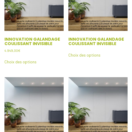
INNOVATION GALANDAGE
INNOVATION GALANDAGE
COULISSANT INVISIBLE
COULISSANT INVISIBLE
Ce
4.949,00
€
Choix des options
produit
Ce
Choix des options
a
produit
plusieurs
a
variations.
plusieurs
Les
variations.
options
Les
peuvent
options
être
peuvent
choisies
être
sur
choisies
la
sur
page
la
du
page