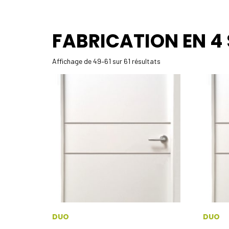
FABRICATION EN 4
Affichage de 49–61 sur 61 résultats
DUO
DUO
Ce