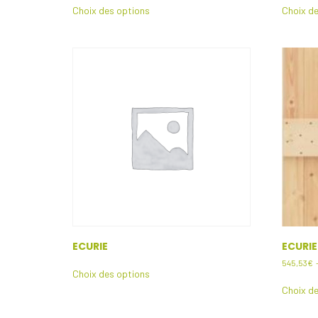
Choix des options
Choix de
produit
a
plusieurs
variations.
Les
options
peuvent
être
choisies
sur
la
page
du
produit
ECURIE
ECURIE
Ce
545,53
€
Choix des options
produit
Choix de
a
plusieurs