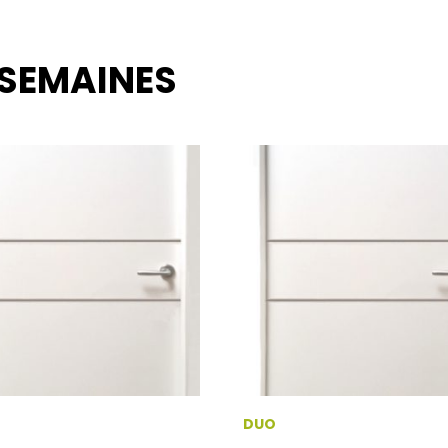
 SEMAINES
DUO
Ce
Ce