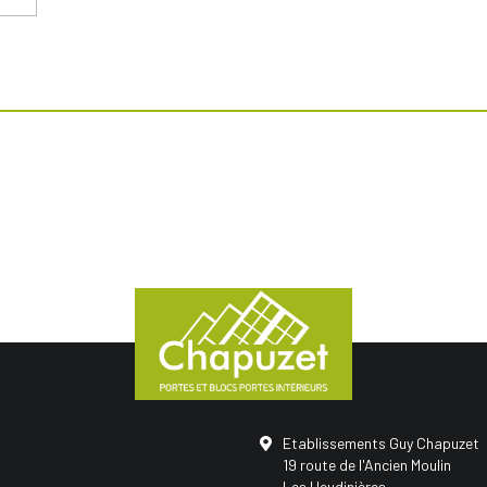
Etablissements Guy Chapuzet
19 route de l'Ancien Moulin
Les Heudinières